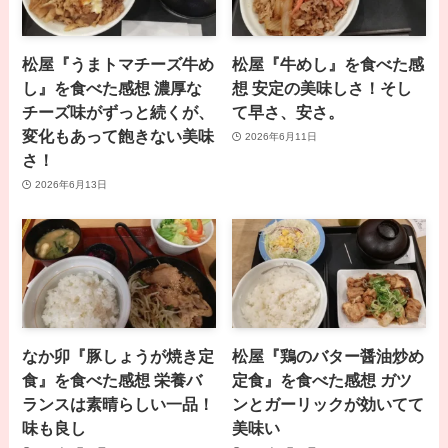
松屋『うまトマチーズ牛め
松屋『牛めし』を食べた感
し』を食べた感想 濃厚な
想 安定の美味しさ！そし
チーズ味がずっと続くが、
て早さ、安さ。
変化もあって飽きない美味
2026年6月11日
さ！
2026年6月13日
なか卯『豚しょうが焼き定
松屋『鶏のバター醤油炒め
食』を食べた感想 栄養バ
定食』を食べた感想 ガツ
ランスは素晴らしい一品！
ンとガーリックが効いてて
味も良し
美味い