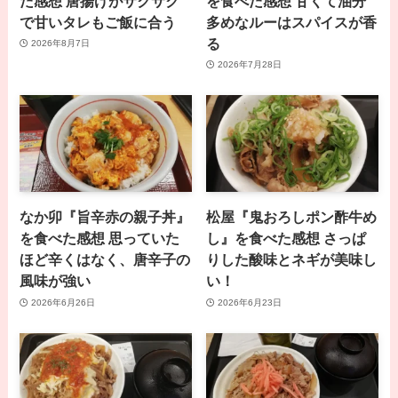
た感想 唐揚げがサクサク
を食べた感想 甘くて油分
で甘いタレもご飯に合う
多めなルーはスパイスが香
る
2026年8月7日
2026年7月28日
なか卯『旨辛赤の親子丼』
松屋『鬼おろしポン酢牛め
を食べた感想 思っていた
し』を食べた感想 さっぱ
ほど辛くはなく、唐辛子の
りした酸味とネギが美味し
風味が強い
い！
2026年6月26日
2026年6月23日