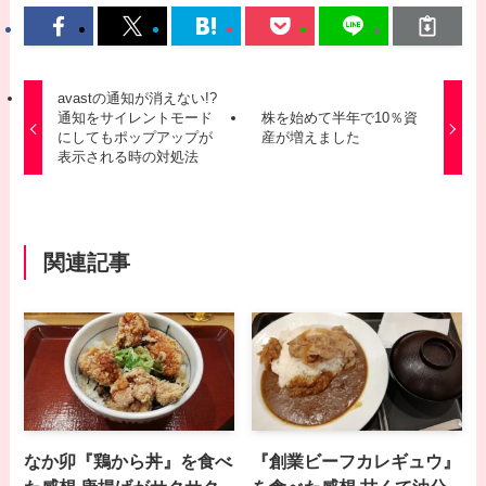
avastの通知が消えない!?
通知をサイレントモード
株を始めて半年で10％資
にしてもポップアップが
産が増えました
表示される時の対処法
関連記事
なか卯『鶏から丼』を食べ
『創業ビーフカレギュウ』