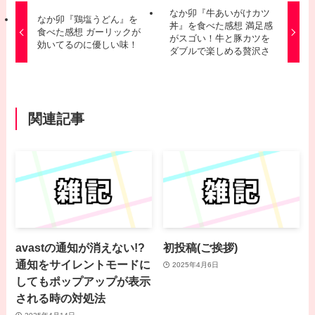
なか卯『牛あいがけカツ
なか卯『鶏塩うどん』を
丼』を食べた感想 満足感
食べた感想 ガーリックが
がスゴい！牛と豚カツを
効いてるのに優しい味！
ダブルで楽しめる贅沢さ
関連記事
avastの通知が消えない!?
初投稿(ご挨拶)
通知をサイレントモードに
2025年4月6日
してもポップアップが表示
される時の対処法